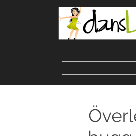
Start
Danser
Kurser
Överl