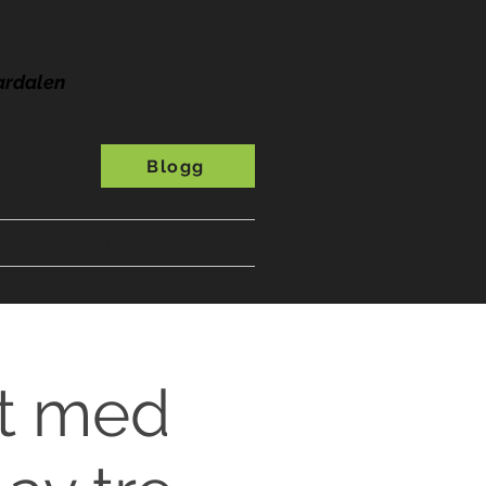
ardalen
Blogg
s
A-Ö
Presentkort
et med