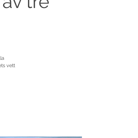
av tre
la
ts vett