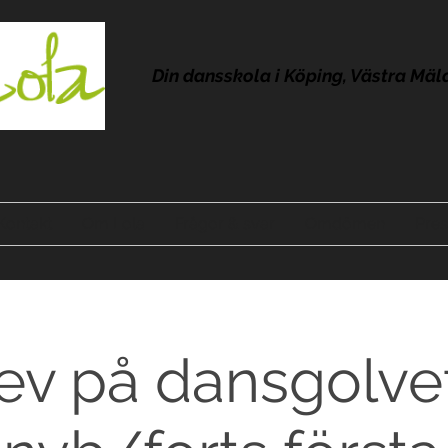
Din dansskola i Köping, Västra Mäl
Kontakt
Om Lola
Frågor & svar
Omdömen
Pres
ev på dansgolv