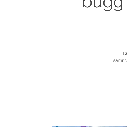
bugg 
D
samman