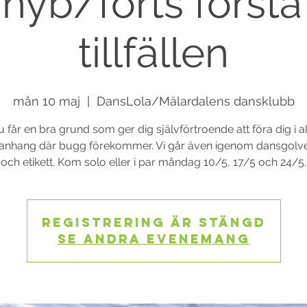
nyb/forts första 
tillfällen
mån 10 maj
  |  
DansLola/Mälardalens dansklubb
u får en bra grund som ger dig självförtroende att föra dig i al
hang där bugg förekommer. Vi går även igenom dansgolve
och etikett. Kom solo eller i par måndag 10/5, 17/5 och 24/5.
Registrering är stängd
Se andra evenemang