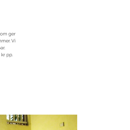
 som ger
mmer. Vi
ar.