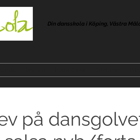
Din dansskola i Köping, Västra Mäl
Kontakt
Om Lola
Frågor & svar
Omdömen
Pres
ev på dansgolv