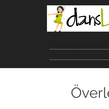
Start
Danser
Kurser
Överl