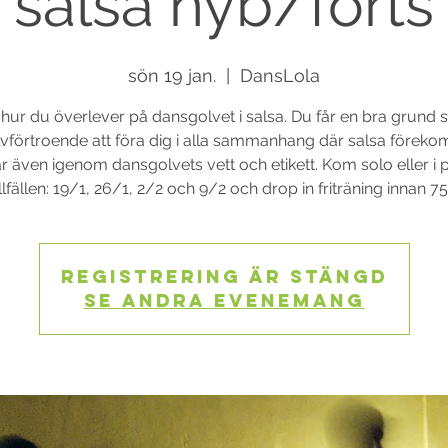
salsa nyb/forts
sön 19 jan.
  |  
DansLola
 hur du överlever på dansgolvet i salsa. Du får en bra grund
lvförtroende att föra dig i alla sammanhang där salsa föreko
r även igenom dansgolvets vett och etikett. Kom solo eller i p
Registrering är stängd
Se andra evenemang