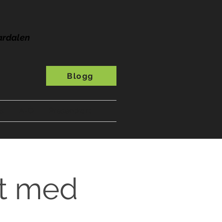
ardalen
Blogg
s
A-Ö
Presentkort
et med