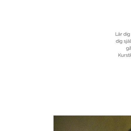
Lär dig
dig sjä
gå