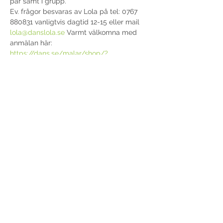
par samt i grupp. 
Ev. frågor besvaras av Lola på tel: 0767 
880831 vanligtvis dagtid 12-15 eller mail 
lola@danslola.se
 Varmt välkomna med 
anmälan här: 
https://dans.se/malar/shop/?
event=174013&info=1
Vi öppnar lokalen 15 min innan lektionen, 
ta gärna med inneskor, handduk och 
vattenflaska. Ev. trasa eller handduk för 
att rengör hjulen på rullstol om det inte är 
torrt ute.
Dela detta evenemang