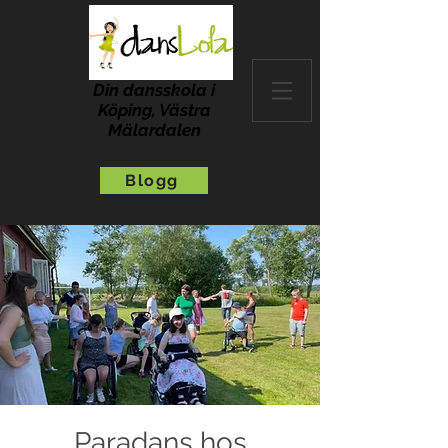
Din dansskola i
Köping, Västra
Mälardalen
Blogg
Paradans hos