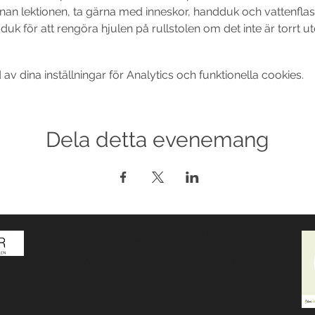
nan lektionen, ta gärna med inneskor, handduk och vattenflaska
duk för att rengöra hjulen på rullstolen om det inte är torrt ut
 dina inställningar för Analytics och funktionella cookies.
Dela detta evenemang
© 2017-2026 Med ensamrätt DansLola.
Integritetspolicy
Kommunikatör & Webbredaktör:
Axensjös Kommunikations- och språkvård AB