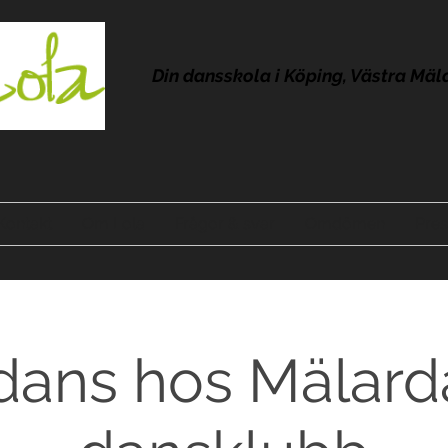
Din dansskola i Köping, Västra Mäl
Kontakt
Om Lola
Frågor & svar
Omdömen
Pres
dans hos Mälard