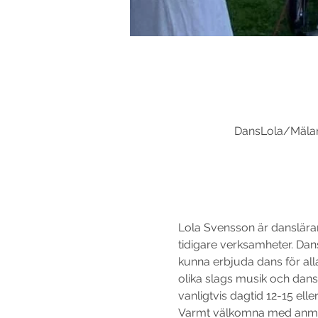
DansLola/Mälard
Lola Svensson är danslära
tidigare verksamheter. Da
kunna erbjuda dans för alla
olika slags musik och dansa
vanligtvis dagtid 12-15 eller
Varmt välkomna med anmäl