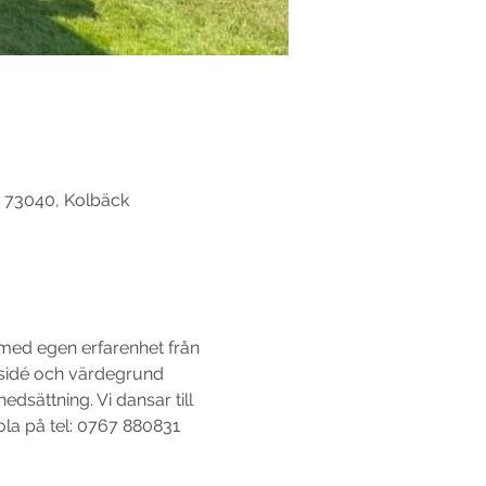
3 73040, Kolbäck
med egen erfarenhet från 
tsidé och värdegrund 
dsättning. Vi dansar till 
ola på tel: 0767 880831 