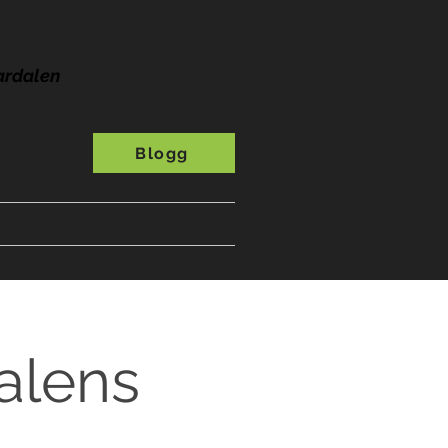
ardalen
Blogg
s
A-Ö
Presentkort
alens