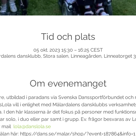
Tid och plats
05 okt. 2023 15:30 – 16:25 CEST
alens dansklubb, Stora salen, Linneagården, Linneatorget 
Om evenemanget
re, utbildad i paradans via Svenska Danssportförbundet och 
nsLola vill i enlighet med Mälardalens dansklubbs verksamhe
. I den här klasserna är det fokus på personer med funktionsne
r solo, i duo eller par samt i grupp. Ev. frågor besvaras av L
 mail 
lola@danslola.se
an här: https://dans.se/malar/shop/?event=187864&info=1