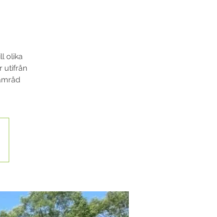
l olika
 utifrån
samråd