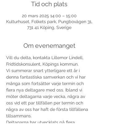
Tid och plats
20 mars 2025 14:00 – 15:00
Kulturhuset, Folkets park, Pungbovägen 31,
731 41 Köping, Sverige
Om evenemanget
Vill du delta, kontakta Lillemor Lindell, 
Fridtidskonsulent, Köpings kommun. 
Vi summerar snart ytterligare ett år i 
denna fantastiska samverkan och vi har 
många som fortsätter varje termin och 
flera nya deltagare med oss. Ibland vi 
möter deltagarna varje vecka, några av 
oss vid ett par tillfällen per termin och 
några av oss har haft de första tillfällena 
tillsammans.
Deltagarna har utvecklats på flera 
områden. Det är fortsatt härliga stunder 
av skratt, samtal och reflektioner på 