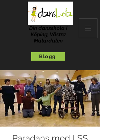
Din dansskola i
Köping, Västra
Mälardalen
Blogg
Paradans med LSS