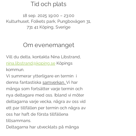
Tid och plats
18 sep. 2025 19:00 – 23:00
Kulturhuset, Folkets park, Pungbovägen 31,
731 41 Köping, Sverige
Om evenemanget
Vill du delta, kontakta Nina Libstrand, 
nina.libstrand@koping.se
 Köpings 
kommun. 
Vi summerar ytterligare en termin  i 
denna fantastiska 
samverkan. 
Vi har 
många som fortsätter varje termin och 
nya deltagare med oss. Ibland vi möter 
deltagarna varje vecka, några av oss vid 
ett par tillfällen per termin och några av 
oss har haft de första tillfällena 
tillsammans.
Deltagarna har utvecklats på många 
områden bla motorik, balans och 