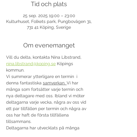
Tid och plats
25 sep. 2025 19:00 – 23:00
Kulturhuset, Folkets park, Pungbovägen 31,
731 41 Köping, Sverige
Om evenemanget
Vill du delta, kontakta Nina Libstrand, 
nina.libstrand@koping.se
 Köpings 
kommun. 
Vi summerar ytterligare en termin  i 
denna fantastiska 
samverkan. 
Vi har 
många som fortsätter varje termin och 
nya deltagare med oss. Ibland vi möter 
deltagarna varje vecka, några av oss vid 
ett par tillfällen per termin och några av 
oss har haft de första tillfällena 
tillsammans.
Deltagarna har utvecklats på många 
områden bla motorik, balans och 