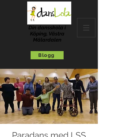
Din dansskola i
Köping, Västra
Mälardalen
Blogg
Paradans med LSS