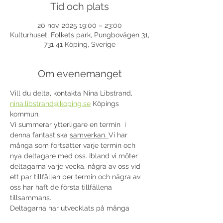
Tid och plats
20 nov. 2025 19:00 – 23:00
Kulturhuset, Folkets park, Pungbovägen 31,
731 41 Köping, Sverige
Om evenemanget
Vill du delta, kontakta Nina Libstrand, 
nina.libstrand@koping.se
 Köpings 
kommun. 
Vi summerar ytterligare en termin  i 
denna fantastiska 
samverkan. 
Vi har 
många som fortsätter varje termin och 
nya deltagare med oss. Ibland vi möter 
deltagarna varje vecka, några av oss vid 
ett par tillfällen per termin och några av 
oss har haft de första tillfällena 
tillsammans.
Deltagarna har utvecklats på många 
områden bla motorik, balans och 