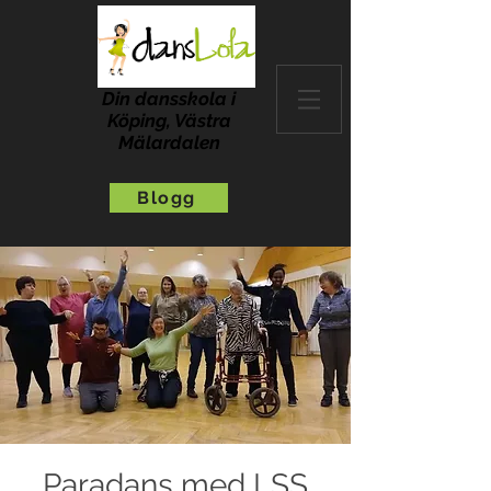
Din dansskola i
Köping, Västra
Mälardalen
Blogg
Paradans med LSS