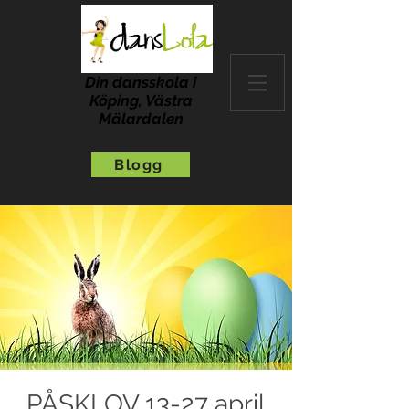
Din dansskola i
Köping, Västra
Mälardalen
Blogg
PÅSKLOV 13-27 april