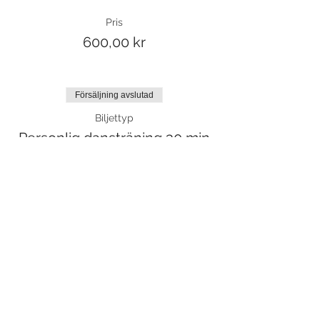
Pris
600,00 kr
Försäljning avslutad
Biljettyp
Personlig dansträning 30 min
Mer information
Pris
375,00 kr
Försäljning avslutad
Biljettyp
Pers. dansträning lektion 2-4