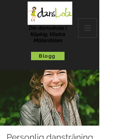
Din dansskola i
Köping, Västra
Mälardalen
Blogg
Personlig dansträning