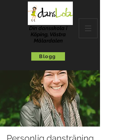
Din dansskola i
Köping, Västra
Mälardalen
Blogg
Personlig dansträning