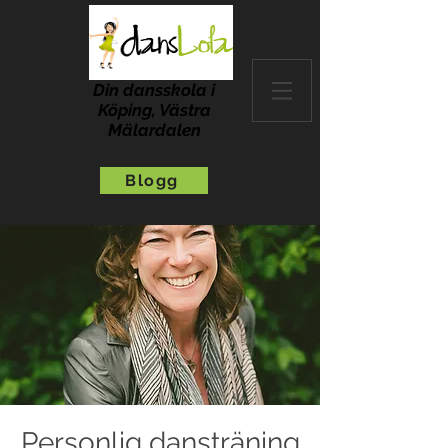
Din dansskola i
Köping, Västra
Mälardalen
Blogg
Personlig dansträning