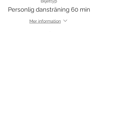
Biljettyp
Personlig dansträning 60 min
Mer information
Pris
600,00 kr
Försäljning avslutad
Biljettyp
Personlig dansträning 30 min
Mer information
Pris
375,00 kr