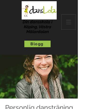
Din dansskola i
Köping, Västra
Mälardalen
Blogg
Personlig dansträning