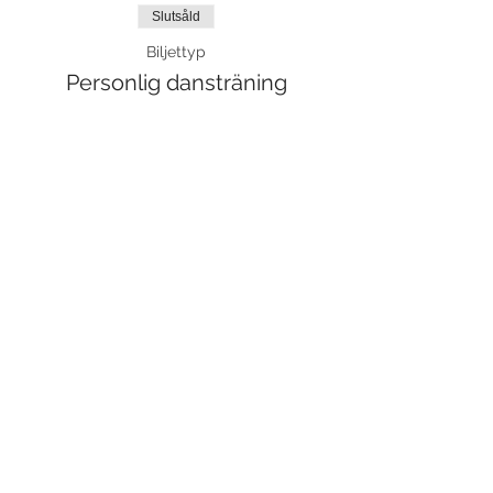
Slutsåld
Biljettyp
Personlig dansträning
Pris
325,00 kr
Moms inkluderad
Detta evenemang är slutsålt
Dela detta evenemang