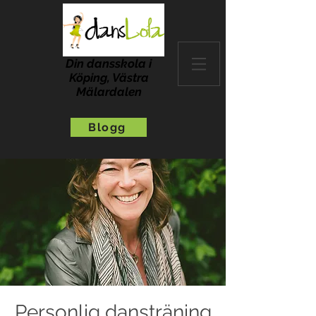
Din dansskola i
Köping, Västra
Mälardalen
Blogg
Personlig dansträning