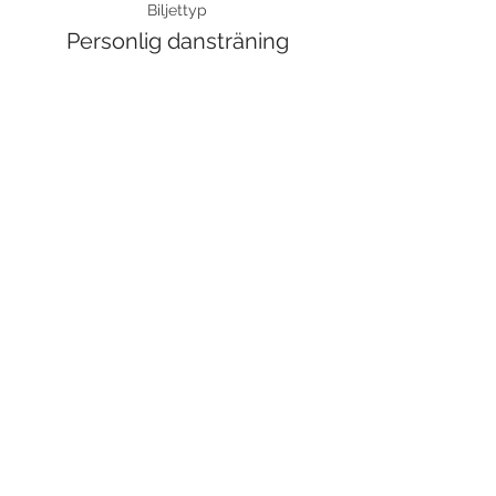
Biljettyp
Personlig dansträning
Pris
650,00 kr
Moms inkluderad
Dela detta evenemang