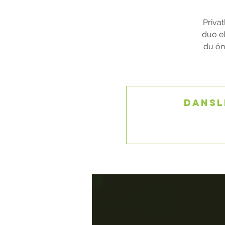
Privat
duo el
du öns
Dansl