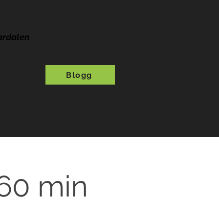
ardalen
Blogg
s
A-Ö
Presentkort
 60 min