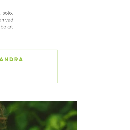
, solo,
lan vad
u bokat
 andra