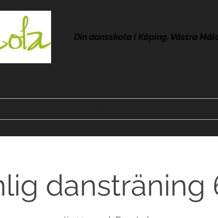
Din dansskola i Köping, Västra Mäl
Kontakt
Om Lola
Frågor & svar
Omdömen
Pres
lig dansträning