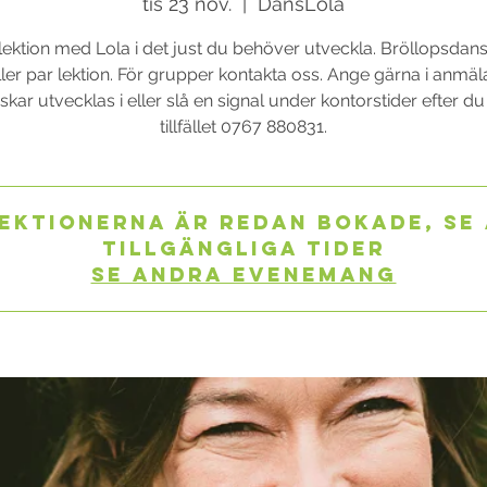
tis 23 nov.
  |  
DansLola
lektion med Lola i det just du behöver utveckla. Bröllopsdans
ler par lektion. För grupper kontakta oss. Ange gärna i anmä
kar utvecklas i eller slå en signal under kontorstider efter d
tillfället 0767 880831.
ektionerna är redan bokade, se
tillgängliga tider
Se andra evenemang