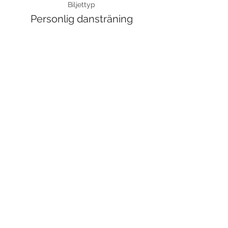
Biljettyp
Personlig dansträning
Pris
750,00 kr
Moms inkluderad
Dela detta evenemang