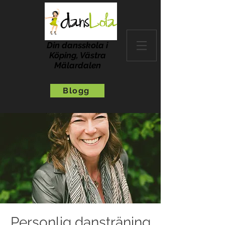
Din dansskola i
Köping, Västra
Mälardalen
Blogg
Personlig dansträning