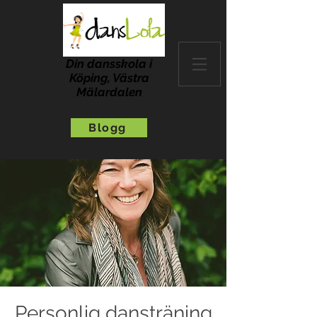
Din dansskola i
Köping, Västra
Mälardalen
Blogg
Personlig dansträning