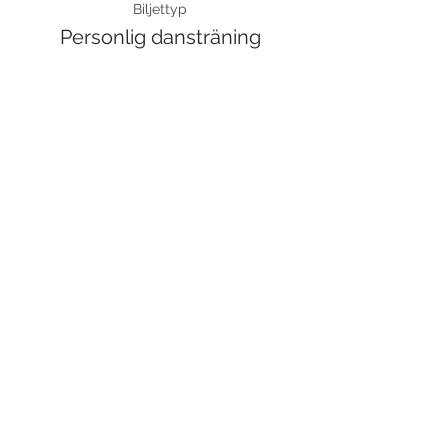
Biljettyp
Personlig dansträning
Pris
750,00 kr
Moms inkluderad
Dela detta evenemang