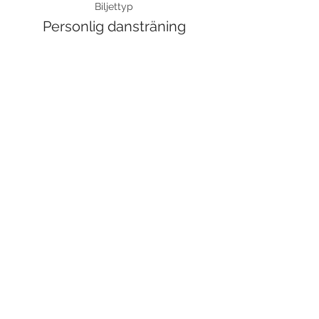
Biljettyp
Personlig dansträning
Pris
750,00 kr
Moms inkluderad
Dela detta evenemang