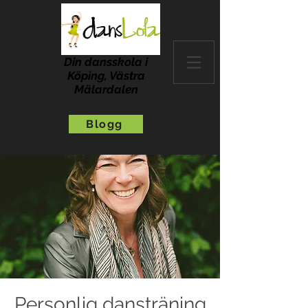
Din dansskola i
Köping, Västra
Mälardalen
Blogg
Personlig dansträning