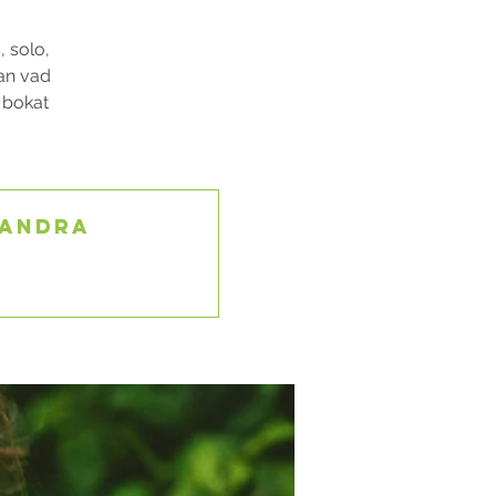
, solo,
lan vad
u bokat
 andra