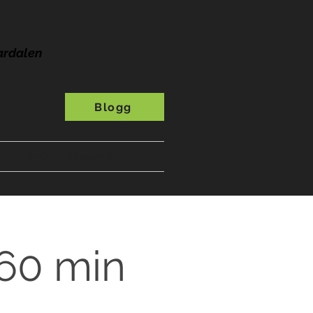
ardalen
Blogg
s
A-Ö
Presentkort
 60 min