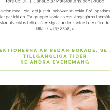
tors 06 juli
  |  
DansLola/Mälardalens dansklubb
lektion med Lola i det just du behöver utveckla. Bröllopsdans
ler par lektion. För grupper kontakta oss. Ange gärna i anmä
kar utvecklas i eller slå en signal under kontorstider efter d
tillfället 0767 880831.
ektionerna är redan bokade, se
tillgängliga tider
Se andra evenemang