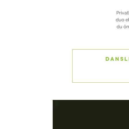
Privat
duo el
du öns
Dansl