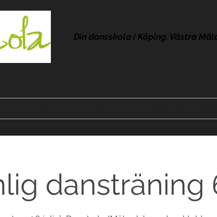
Din dansskola i Köping, Västra Mäl
Kontakt
Om Lola
Frågor & svar
Omdömen
Pres
lig dansträning