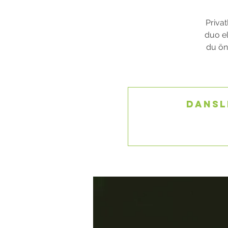
Privat
duo el
du öns
Dansl