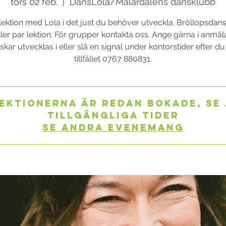
tors 02 feb.
  |  
DansLola/Mälardalens dansklubb
lektion med Lola i det just du behöver utveckla. Bröllopsdans
ler par lektion. För grupper kontakta oss. Ange gärna i anmä
kar utvecklas i eller slå en signal under kontorstider efter d
tillfället 0767 880831.
ektionerna är redan bokade, se
tillgängliga tider
Se andra evenemang