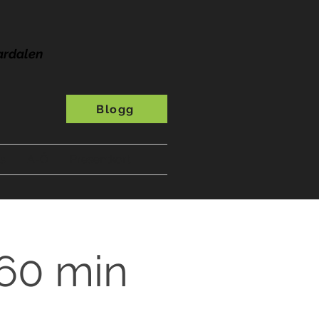
ardalen
Blogg
s
A-Ö
Presentkort
 60 min