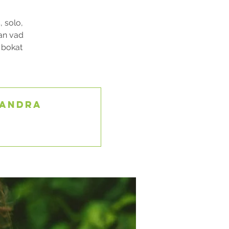
, solo,
lan vad
u bokat
 andra