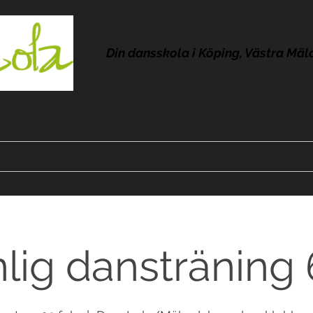
Din dansskola i Köping, Västra Mäl
Kontakt
Om Lola
Frågor & svar
Omdömen
Pres
lig dansträning