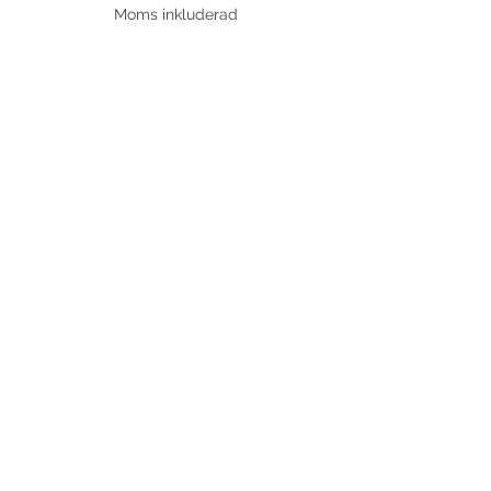
Moms inkluderad
Försäljning avslutad
Biljettyp
Personlig dansträning
Mer information
Pris
700,00 kr
Moms inkluderad
Dela detta evenemang