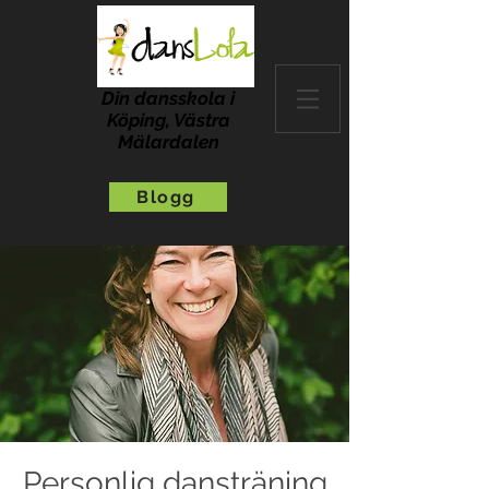
Din dansskola i
Köping, Västra
Mälardalen
Blogg
Personlig dansträning