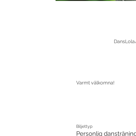
DansLola/
Varmt välkomna!
Biljettyp
Personlig danstränin