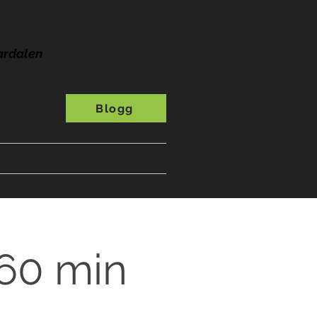
ardalen
Blogg
s
A-Ö
Presentkort
 60 min