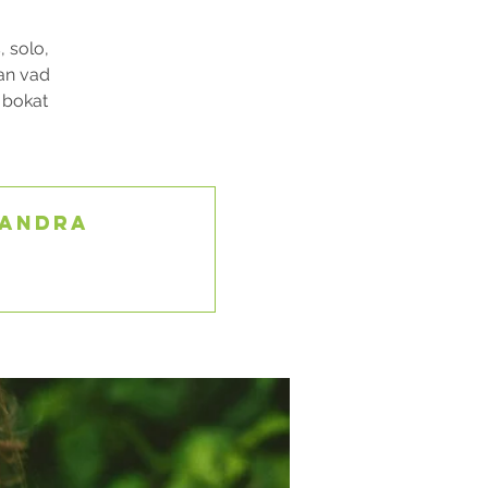
, solo,
lan vad
u bokat
 andra