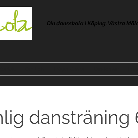
Din dansskola i Köping, Västra Mäl
Kontakt
Om Lola
Frågor & svar
Omdömen
Pres
lig dansträning