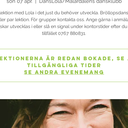
sön 07 apr.
  |  
DansLola/Mälardalens dansklubb
lektion med Lola i det just du behöver utveckla. Bröllopsdans
ler par lektion. För grupper kontakta oss. Ange gärna i anmä
kar utvecklas i eller slå en signal under kontorstider efter d
tillfället 0767 880831.
ektionerna är redan bokade, se
tillgängliga tider
Se andra evenemang