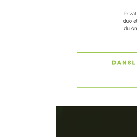
Privat
duo el
du öns
Dansl