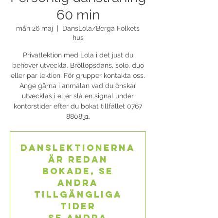
60 min
mån 26 maj
  |  
DansLola/Berga Folkets
hus
Privatlektion med Lola i det just du
behöver utveckla. Bröllopsdans, solo, duo
eller par lektion. För grupper kontakta oss.
Ange gärna i anmälan vad du önskar
utvecklas i eller slå en signal under
kontorstider efter du bokat tillfället 0767
880831.
Danslektionerna
är redan
bokade, se
andra
tillgängliga
tider
Se andra