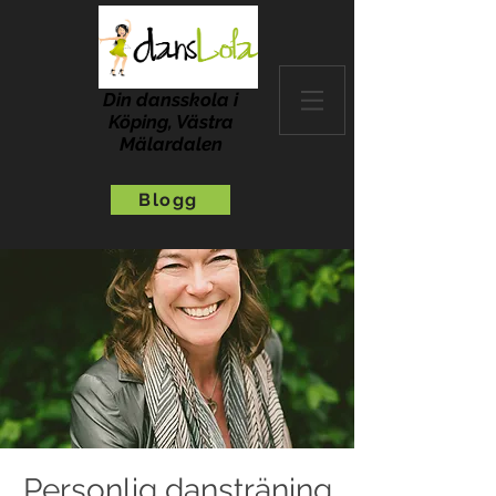
Din dansskola i
Köping, Västra
Mälardalen
Blogg
Personlig dansträning