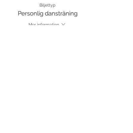
Biljettyp
Personlig dansträning
Mer information
Pris
725,00 kr
Moms inkluderad
Dela detta evenemang