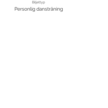
Biljettyp
Personlig dansträning
Pris
650,00 kr
Moms inkluderad
Dela detta evenemang