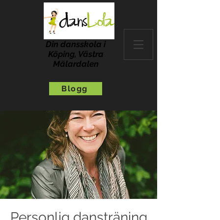
Din dansskola i
Köping, Västra
Mälardalen
Blogg
Personlig dansträning