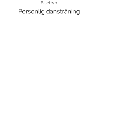
Biljettyp
Personlig dansträning
Pris
650,00 kr
Moms inkluderad
Dela detta evenemang