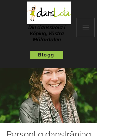
Din dansskola i
Köping, Västra
Mälardalen
Blogg
Personlig dansträning