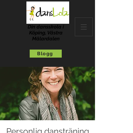
Din dansskola i
Köping, Västra
Mälardalen
Blogg
Personlig dansträning