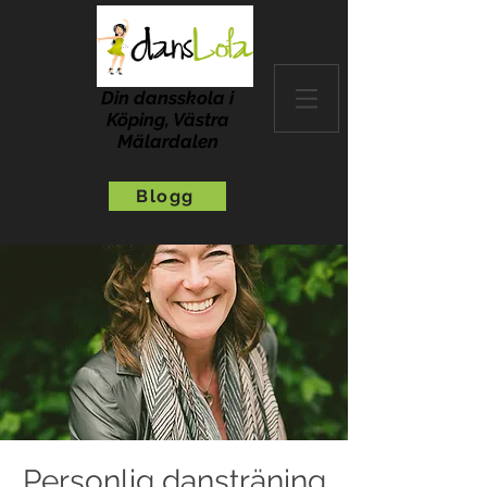
Din dansskola i
Köping, Västra
Mälardalen
Blogg
Personlig dansträning