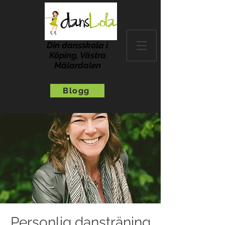
Din dansskola i
Köping, Västra
Mälardalen
Blogg
Personlig dansträning