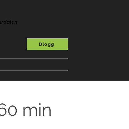
ardalen
Blogg
s
A-Ö
Presentkort
 60 min