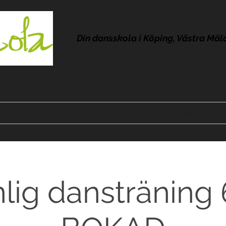
Din dansskola i Köping, Västra Mäl
Kontakt
Om Lola
Frågor & svar
Omdömen
Pres
lig dansträning