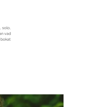
, solo,
lan vad
u bokat