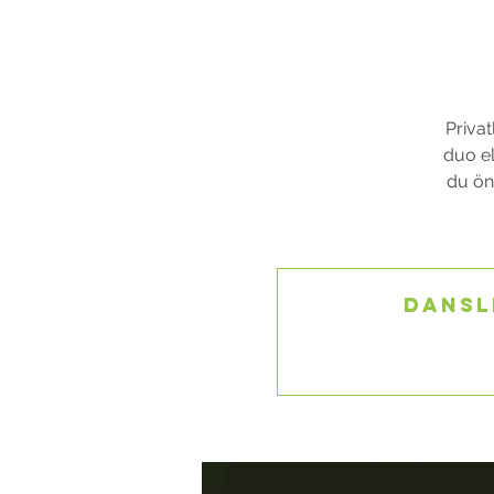
Privat
duo el
du öns
Dansl