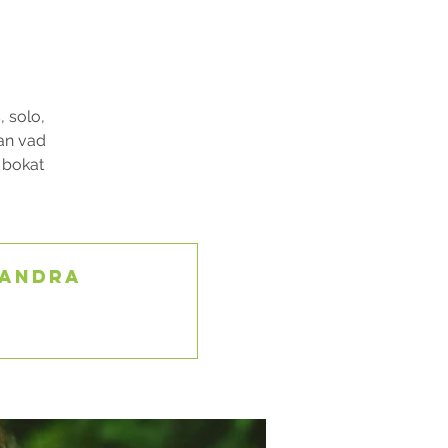
, solo,
lan vad
u bokat
 andra