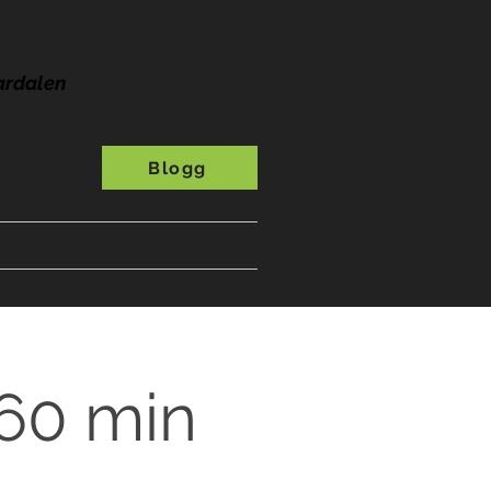
ardalen
Blogg
s
A-Ö
Presentkort
 60 min