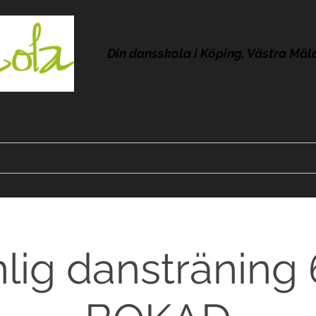
Din dansskola i Köping, Västra Mäl
Kontakt
Om Lola
Frågor & svar
Omdömen
Pres
lig dansträning