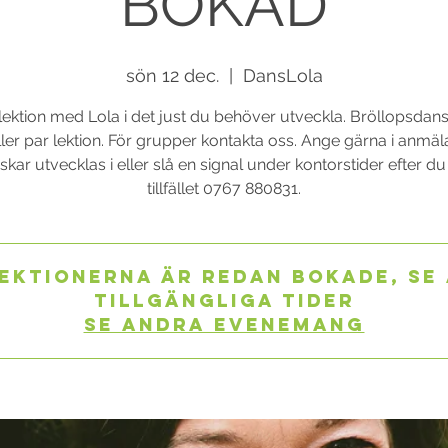
BOKAD
sön 12 dec.
  |  
DansLola
lektion med Lola i det just du behöver utveckla. Bröllopsdans
ler par lektion. För grupper kontakta oss. Ange gärna i anmä
kar utvecklas i eller slå en signal under kontorstider efter d
tillfället 0767 880831.
ektionerna är redan bokade, se
tillgängliga tider
Se andra evenemang