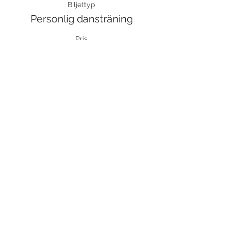
Biljettyp
Personlig dansträning
Pris
600,00 kr
Moms inkluderad
Detta evenemang är slutsålt
Dela detta evenemang