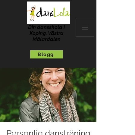
Din dansskola i
Köping, Västra
Mälardalen
Blogg
Personlig dansträning