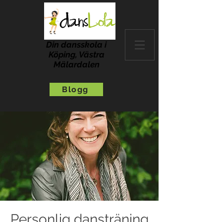
Din dansskola i
Köping, Västra
Mälardalen
Blogg
Personlig dansträning