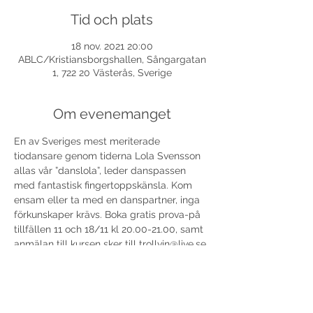
Tid och plats
18 nov. 2021 20:00
ABLC/Kristiansborgshallen, Sångargatan
1, 722 20 Västerås, Sverige
Om evenemanget
En av Sveriges mest meriterade 
tiodansare genom tiderna Lola Svensson 
allas vår ”danslola”, leder danspassen 
med fantastisk fingertoppskänsla. Kom 
ensam eller ta med en danspartner, inga 
förkunskaper krävs. Boka gratis prova-på 
tillfällen 11 och 18/11 kl 20.00-21.00, samt 
anmälan till kursen sker till trollvin@live.se 
Vi håller till i Carlforsskas fina danssal. 
Välkommen!