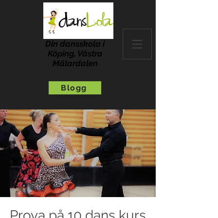
Din dansskola i
Köping, Västra
Mälardalen
Blogg
Prova på 10 dans kurs