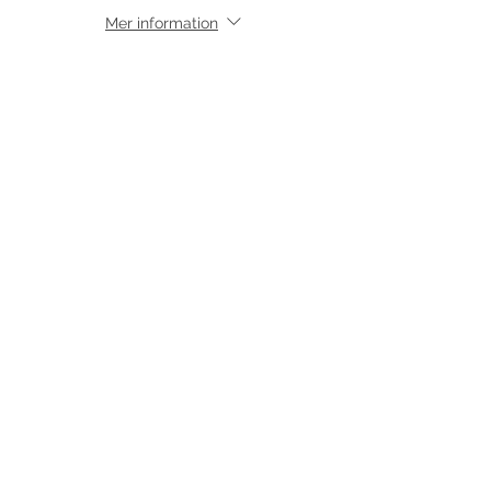
Mer information
Pris
25,00 kr
moms inkluderad
Dela detta evenemang
©
2017-2026
Med ensamrätt DansLola.