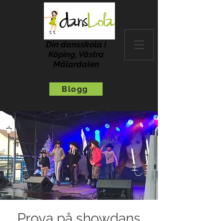
Din dansskola i
Köping, Västra
Mälardalen
Blogg
Prova på showdans