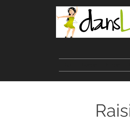
Start
Danser
Kurser
Rais