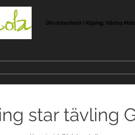
Din dansskola i Köping, Västra Mäl
Kontakt
Om Lola
Frågor & svar
Omdömen
Pres
ing star tävling 