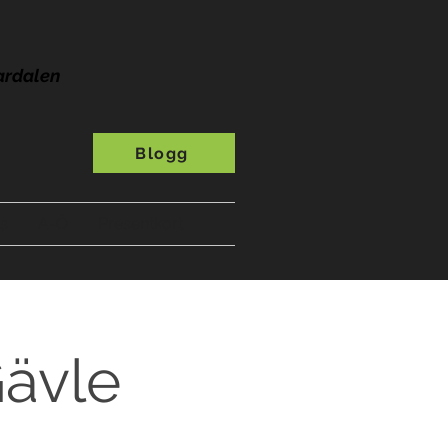
ardalen
Blogg
s
A-Ö
Presentkort
Gävle