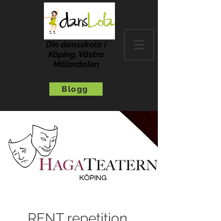
Din dansskola i
Köping, Västra
Mälardalen
Blogg
RENT repetition,