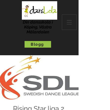
Din dansskola i
Köping, Västra
Mälardalen
Blogg
Rising Star liga 2,