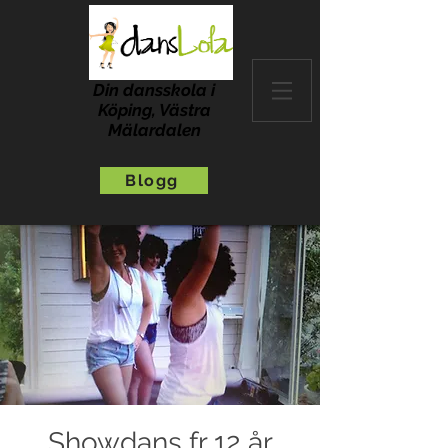
Din dansskola i
Köping, Västra
Mälardalen
Blogg
Showdans fr 12 år