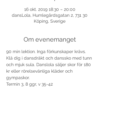
16 okt. 2019 18:30 – 20:00
dansLola, Humlegårdsgatan 2, 731 30
Köping, Sverige
Om evenemanget
90 min lektion. Inga förkunskaper krävs. 
Klä dig i dansdräkt och danssko med tunn 
och mjuk sula. Danslola säljer skor för 180 
kr eller rörelsevänliga kläder och 
gympaskor.
Termin 3, 8 ggr, v 35-42
Termin 4, 7 ggr, v 43-50 med höstlov v 44.
Dela detta evenemang