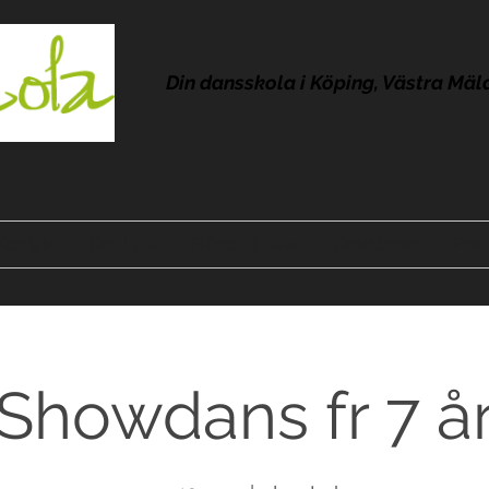
Din dansskola i Köping, Västra Mäl
Kontakt
Om Lola
Frågor & svar
Omdömen
Pres
Showdans fr 7 å