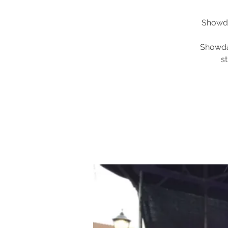
Showdan
Showdan
s