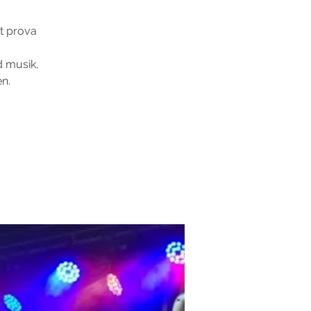
tt prova
d musik,
n.