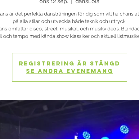
ons 12 sep.
  |  
dansLola
s är det perfekta dansträningen för dig som vill ha chans a
på alla stilar och utveckla både teknik och uttryck.
s omfattar disco, street, musikal, och musikvideos. Blanda
til och tempo med kända show klassiker och aktuell listmusike
Registrering är stängd
Se andra evenemang