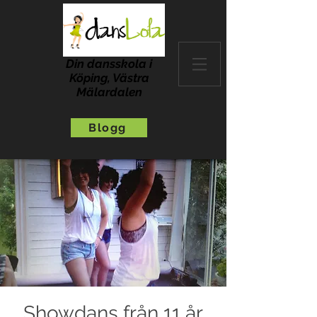
Din dansskola i
Köping, Västra
Mälardalen
Blogg
Showdans från 11 år