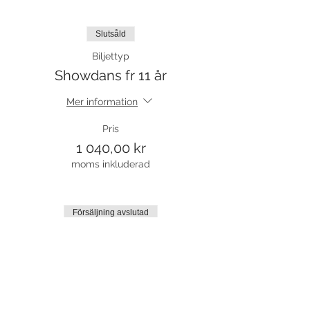
Slutsåld
Biljettyp
Showdans fr 11 år
Mer information
Pris
1 040,00 kr
moms inkluderad
Försäljning avslutad
Biljettyp
Prova på
Mer information
Pris