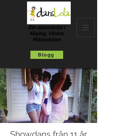
Din dansskola i
Köping, Västra
Mälardalen
Blogg
Showdans från 11 år