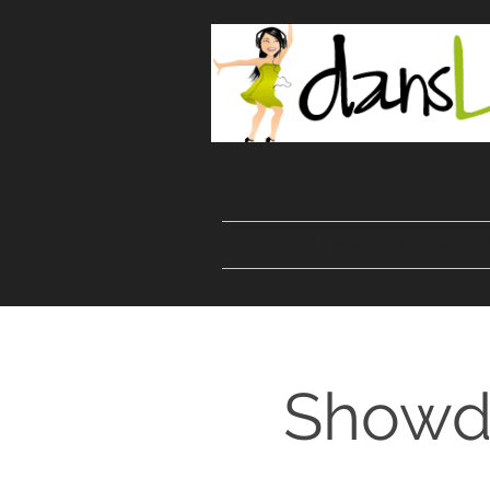
Start
Danser
Kurser
Showdan