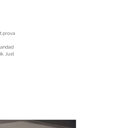
tt prova
Blandad
k. Just