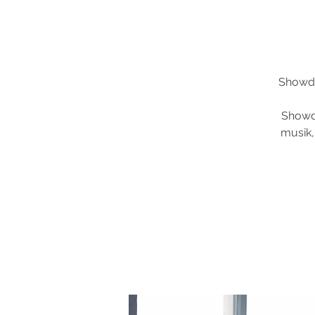
Showdan
Showda
musik,