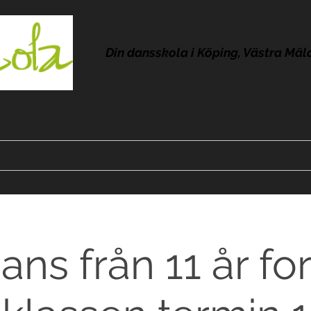
Din dansskola i Köping, Västra Mäl
Kontakt
Om Lola
Frågor & svar
Omdömen
Pres
s från 11 år for