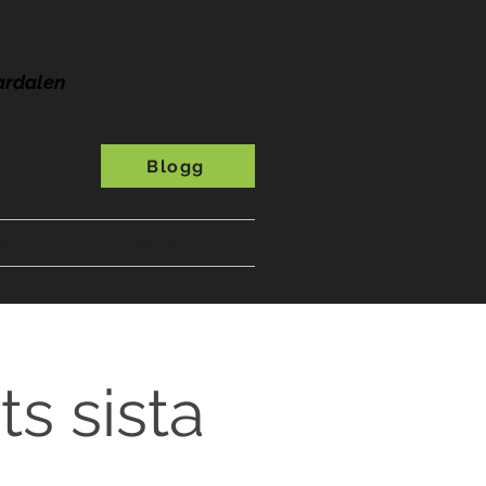
ardalen
Blogg
s
A-Ö
Presentkort
ts sista