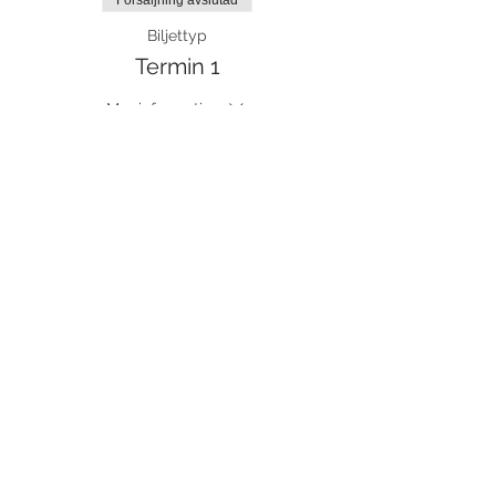
Försäljning avslutad
Biljettyp
Termin 1
Mer information
Pris
875,00 kr
moms inkluderad
Dela detta evenemang