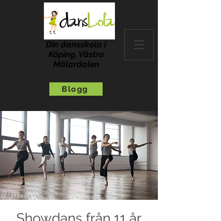
Din dansskola i
Köping, Västra
Mälardalen
Blogg
Showdans från 11 år