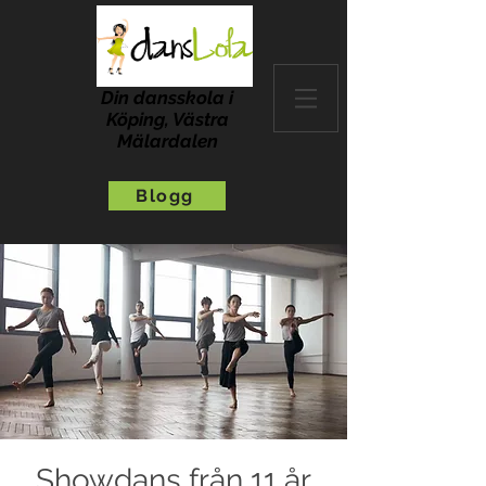
Din dansskola i
Köping, Västra
Mälardalen
Blogg
Showdans från 11 år