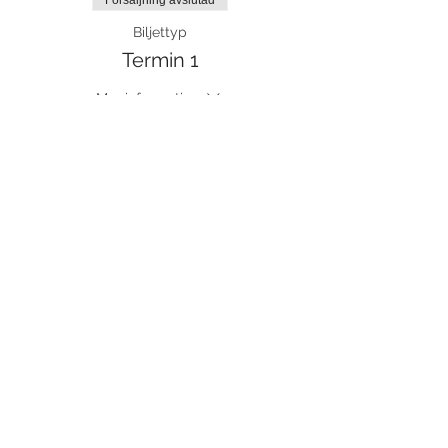
Försäljning avslutad
Biljettyp
Termin 1
Mer information
Pris
1 000,00 kr
moms inkluderad
Dela detta evenemang