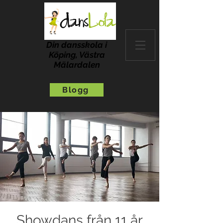
Din dansskola i
Köping, Västra
Mälardalen
Blogg
Showdans från 11 år