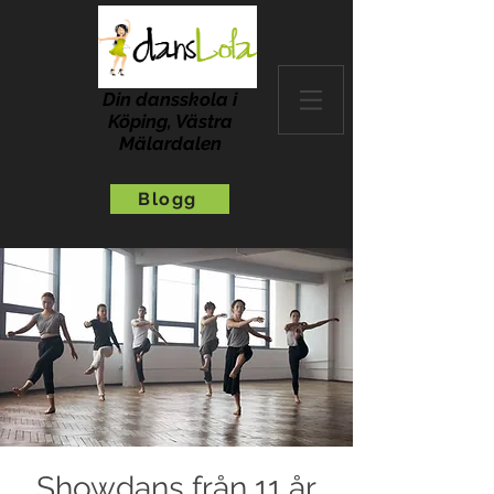
Din dansskola i
Köping, Västra
Mälardalen
Blogg
Showdans från 11 år