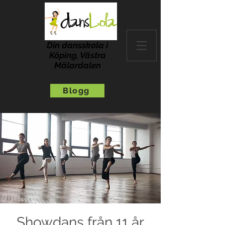
Din dansskola i
Köping, Västra
Mälardalen
Blogg
Showdans från 11 år