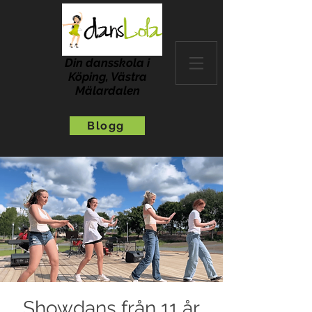
Din dansskola i
Köping, Västra
Mälardalen
Blogg
Showdans från 11 år