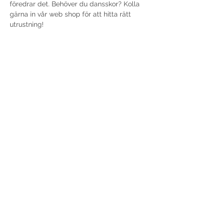
föredrar det. Behöver du dansskor? Kolla 
gärna in vår web shop för att hitta rätt 
utrustning!
Anmäl dig idag och gör dig redo att inta 
scenen!
Vi ser fram emot att se dig på dansgolvet 
– varmt välkommen!
Dela detta evenemang