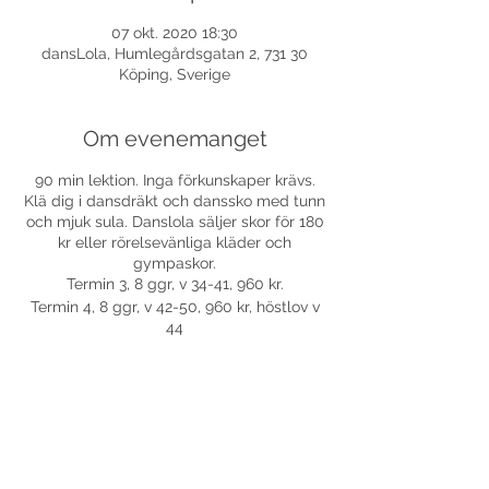
07 okt. 2020 18:30
dansLola, Humlegårdsgatan 2, 731 30
Köping, Sverige
Om evenemanget
90 min lektion. Inga förkunskaper krävs.
Klä dig i dansdräkt och danssko med tunn
och mjuk sula. Danslola säljer skor för 180
kr eller rörelsevänliga kläder och
gympaskor.
Termin 3, 8 ggr, v 34-41, 960 kr.
Termin 4, 8 ggr, v 42-50, 960 kr, höstlov v
44
Prova på max 2 tillfällen lektion 1-3 på
kursen