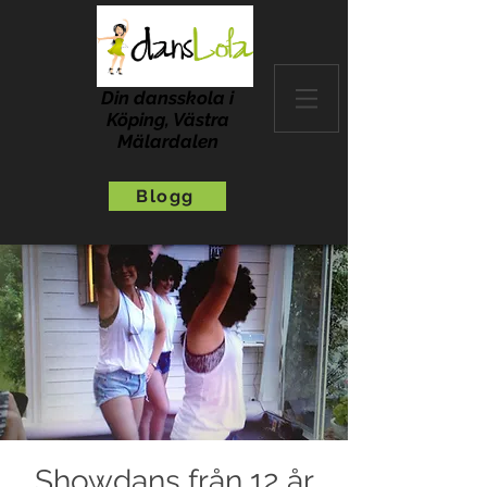
Din dansskola i
Köping, Västra
Mälardalen
Blogg
Showdans från 12 år