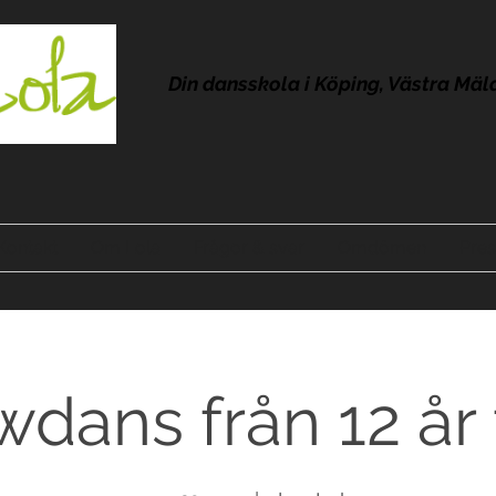
Din dansskola i Köping, Västra Mäl
Kontakt
Om Lola
Frågor & svar
Omdömen
Pres
dans från 12 år 