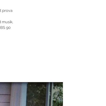
tt prova
d musik,
OBS 90