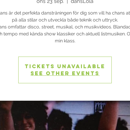
ons 23 sep.
  |  
dansLola
s är det perfekta dansträningen för dig som vill ha chans a
på alla stilar och utveckla både teknik och uttryck.
s omfattar disco, street, musikal, och musikvideos. Blanda
och tempo med kända show klassiker och aktuell listmusiken. 
min klass.
Tickets Unavailable
See other events