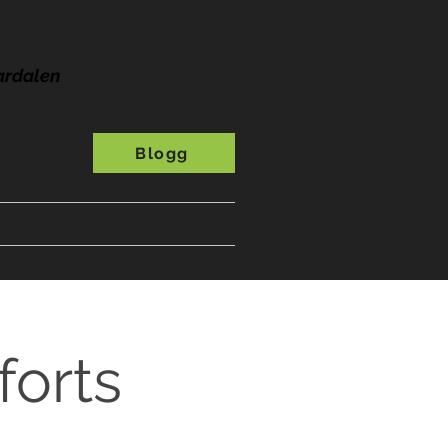
ardalen
Blogg
s
A-Ö
Presentkort
forts