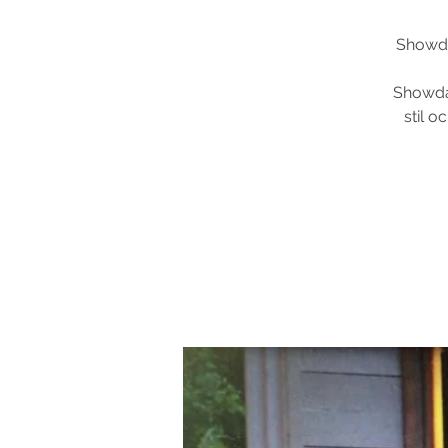
Showdan
Showdan
stil 